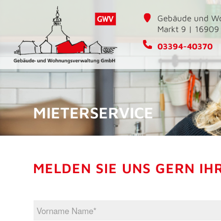
Gebäude und Wo
Markt 9 | 16909
03394-40370
MIETERSERVICE
MELDEN SIE UNS GERN IH
V
o