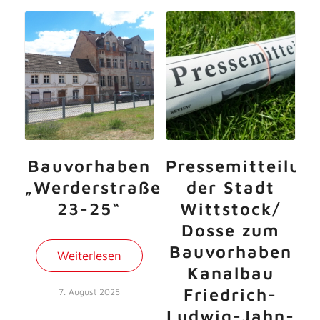
Bauvorhaben
Pressemitteilun
„Werderstraße
der Stadt
23-25“
Wittstock/
Dosse zum
Bauvorhaben
Weiterlesen
Kanalbau
Friedrich-
7. August 2025
Ludwig-Jahn-